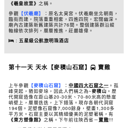
《羲皇故里》
之稱。
參觀
【伏羲廟】
：原名太昊宮。伏羲廟坐北朝南，
臨街而建，院落重重相套，四進四院，宏闊幽深。
廟內古建築新舊建築共計76間。整個建築群沿縱
軸線依次排列，層層推進，莊嚴雄偉。
:
五星級公航旅明珠酒店
第十一天 天水【麥積山石窟】
寶雞
上午參觀
【麥積山石窟】
：
中國四大石窟之一
。孤
峰突起，猶如麥垛，因此人們稱之為~
麥積山
。歷
代開窟造像在距山基20-30米、70-80米高的懸崖
峭壁上，層層迭迭，上下錯落。現存各朝代洞窟
194個。泥塑像石窟像7,000餘身，壁畫1,300多
平方米。石窟主要以其精細優美的泥塑著稱，有
《東方塑像館》
之稱。下午前往陝西省－
寶雞
!!!