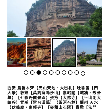
西安 烏魯木齊【天山天池、大巴札】吐魯番【四
大景】敦煌【莫高窟鳴沙山】
嘉峪關【城牆
、魏晉
墓】
【七彩丹霞景區】
張掖【
大佛寺】【平山湖大
峽谷】
武威【雷台漢墓】【黃河石林】蘭州
天水
【伏羲廟，南郭寺】
【麥積山石窟】寶雞【法門