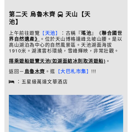
第二天 烏魯木齊
天山【天
池】
上午前往遊覽
【
天池
】
：古稱『
瑤池
』《
聯合國
世
界自然遺產
》
。位於天山博格達峰北坡山腰。是以
高山湖泊為中心的自然風景區。天池湖面海拔
1910米。湖濱雲杉環繞，雪峰輝映，非常壯觀。
搭乘遊船遊覽天池(如湖面結冰則取消遊船)
。
返回－
烏魯木齊
。逛
【
大巴札市集
】
!!!
：五星級萬達文華酒店