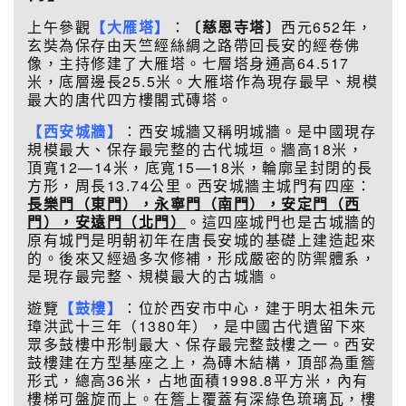
上午參觀
【大雁塔】
：
〔
慈恩寺塔〕
西元652年，
玄奘為保存由天竺經絲綢之路帶回長安的經卷佛
像，主持修建了大雁塔。七層塔身通高64.517
米，底層邊長25.5米。大雁塔作為現存最早、規模
最大的唐代四方樓閣式磚塔。
【西安城牆】
：西安城牆又稱明城牆。是中國現存
規模最大、保存最完整的古代城垣。牆高18米，
頂寬12—14米，底寬15—18米，輪廓呈封閉的長
方形，周長13.74公里。西安城牆主城門有四座：
長樂門（東門），
永寧門（南門），安定門（西
門），安遠門（北門）
。這四座城門也是古城牆的
原有城門是明朝初年在唐長安城的基礎上建造起來
的。後來又經過多次修補，形成嚴密的防禦體系，
是現存最完整、規模最大的古城牆。
遊覽
【鼓樓】
：位於西安市中心，建于明太祖朱元
璋洪武十三年（1380年），是中國古代遺留下來
眾多鼓樓中形制最大、保存最完整鼓樓之一。西安
鼓樓建在方型基座之上，為磚木結構，頂部為重簷
形式，總高36米，占地面積1998.8平方米，內有
樓梯可盤旋而上。在簷上覆蓋有深綠色琉璃瓦，樓