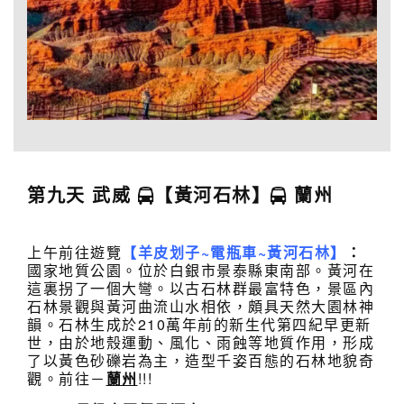
第九天 武威
【黃河石林】
蘭州
上午前往遊覽
【羊皮划子~電瓶車~黃河石林】
：
國家地質公園。位於白銀市景泰縣東南部。黃河在
這裏拐了一個大彎。以古石林群最富特色，景區內
石林景觀與黃河曲流山水相依，頗具天然大園林神
韻。石林生成於210萬年前的新生代第四紀早更新
世，由於地殼運動、風化、雨蝕等地質作用，形成
了以黃色砂礫岩為主，造型千姿百態的石林地貌奇
觀。前往－
蘭州
!!!