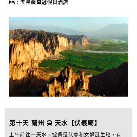
:
五星級皇冠假日酒店
第十天 蘭州
天水【伏羲廟】
上午前往－
天水
。據傳是伏羲和女媧誕生地，有