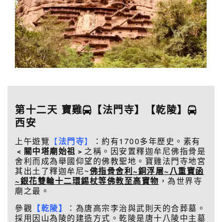
第十二天 寶雞
【法門寺】
【乾陵】
西安
上午遊覽
【
法門寺
】
：約有1700多年歷史。素有
﹤關中塔廟始祖﹥
之稱。因安置釋迦牟尼佛指骨是
舍利而成為舉國仰望的佛教聖地。寶雞法門寺地宮
其出土了釋迦牟尼~
佛指骨
舍利~銅浮屠~八重寶函
~銀花雙輪十二環錫杖等佛教至高寶物
，為世界寺
廟之最。
參觀
【乾陵】
：為唐高宗李治與武則天的合葬墓。
採用因山為陵的建造方式。乾陵是唐十八陵中主墓