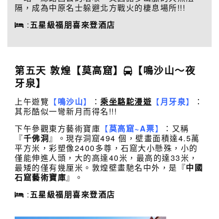
隔，成為中原名士躲避北方戰火的棲息場所!!!
:
五星級福朋喜來登酒店
第五天 敦煌【莫高窟】
【鳴沙山～夜
牙泉】
上午遊覽
【
鳴沙山
】
：
乘坐駱駝漫遊
【
月牙泉
】
：
其形酷似一彎新月而得名!!!
下午參觀東方藝術寶庫
【
莫高窟~A票
】
：又稱
『
千佛洞
』。現存洞窟494 個，壁畫面積達4.5萬
平方米，彩塑像2400多尊，石窟大小懸殊，小的
僅能伸進人頭，大的高達40米，最高的達33米，
最矮的僅有幾厘米。敦煌壁畫馳名中外，是『
中國
石窟藝術寶庫
』。
:
五星級福朋喜來登酒店