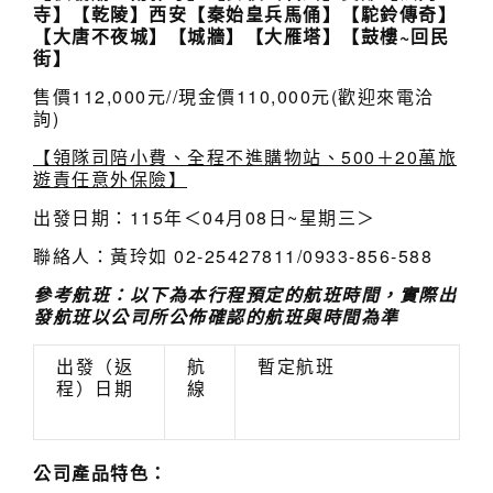
寺】【乾陵】西安
【秦始皇兵馬俑】
【駝鈴傳奇】
【大唐不夜城】【城牆】【大雁塔】【鼓樓~回民
街】
售價112,000元//現金價110,000元(歡迎來電洽
詢)
【領隊司陪小費、全程不進購物站、500＋20萬旅
遊責任意外保險】
出發日期：115年＜04月08日~星期三＞
聯絡人：黃玲如 02-25427811/0933-856-588
參考航班：
以下為本行程預定的航班時間，實際
出
發
航班以
公
司所公佈確認的航班與時間為準
出發（返
航
暫定航班
程）日期
線
公司產品特色：
04/08(三)
台
FM802