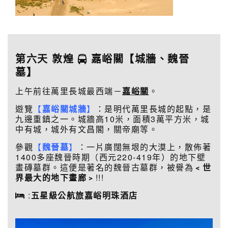
第六天 敦煌
嘉峪關【城牆、魏晉
墓】
上午前往萬里長城最西端－
嘉峪關
。
遊覽
【
嘉峪關城牆
】
：是明代萬里長城的起點，是
九邊重鎮之一。城牆高10米，面積3萬平方米，城
中有城，城外有文昌閣，關帝廟等。
參觀
【
魏晉墓
】
：一片廣闊無垠的大漠上，散佈著
1400多座魏晉時期（西元220-419年）的地下壁
畫磚墓群。這便是著名的魏晉古墓群，被譽為
﹤世
界最大的地下畫廊﹥
!!!
:
五星級公航旅嘉峪明珠酒店