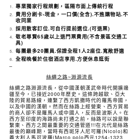
北
1220/1435+FM9221
專業獨家行程規劃，區隔市面上傳統行程
松
1830/2355
山/
費用分刷卡-現金，一口價(全含).不進購物站.不
上
收同業
海
採用散客訂位.可自行提前選位.(可退票)
浦
敬老尊賢65歲以上退門票費用(不含景區交通工
東/
具)
烏
魯
每團最多20團員.保證全程1人2座位.寬敞舒適
木
全程晚餐於住宿酒店享用.方便休息逛街
齊
–
04/22(三)
西
MU9802
絲綢之路~淵源流長
安/
0730/0945+MU5007
上
1225/1425
絲綢之路淵源流長，從中國漢朝漢武帝時代開擴邊
海
疆至今，已接近2000年歷史。這條跨越歐、亞大
浦
陸的貿易路線，連繫了西方凱撒時代的羅馬帝國，
東/
以及中國的漢朝。然而在絲路上經營東、西方貿易
台
的商人卻不是羅馬人或中國人，反而是波斯人。在
北
西方至印度的海路尚未打通之前，絲路可以說是聯
繫東、西方之間最重要的交通管道!!!在元代是絲路
最後的巔峰期，當時有西斑牙人尼可羅(Nicolo)和
義大利人馬可波羅(Marco polo西元1254-1323