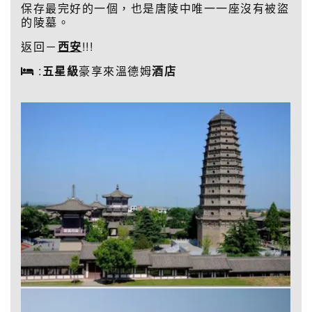
保存最完好的一個，也是唐陵中唯一一座沒有被盜
的陵墓。
返回－
西安
!!!
:
五星級
豪享來溫德姆
酒店