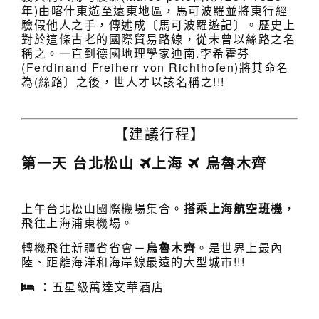
年)由喀什東遊至遠東地區，馬可波羅並將東行經
驗假他人之手，傳述成〔馬可波羅遊記〕。歷史上
對於這條古老的國際貿易路線，從未曾以絲路之名
稱之。一直到德國地理學家迪南.李希霍芬
(Ferdinand Freiherr von Richthofen)將其命名
為(絲路〕之後，世人才以該名稱之!!!
【建議行程】
第一天 台北松山
上海
烏魯木齊
上午台北松山國際機場集合。
搭乘上海航空班機
，
飛往上海浦東機場。
轉機飛往新疆省省會－
烏魯木齊
。是世界上最內
陸、距離海洋和海岸線最遠的大型城市!!!
：五星級萬達文華酒店