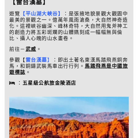
【雷台漢墓
】
遊覽
【平山湖大峽谷】
：是張掖地貌景觀大觀園中
最美的景觀之一。億萬年風雨滄桑，大自然神奇造
化。這裡峽谷幽深、峰林奇特，大自然用鬼斧神工
的創造力將五彩斑斕的山體鐫刻成一幅幅無與倫
比、攝人心魄的山水畫卷。
前往－
武威
。
參觀【
雷台漢墓
】
：即出土著名東漢馬踏飛燕銅奔
馬，和銅鑄武裝馬車出行行列。
馬踏飛燕是中國旅
遊標誌
。
：
五星級公航旅金陵酒店