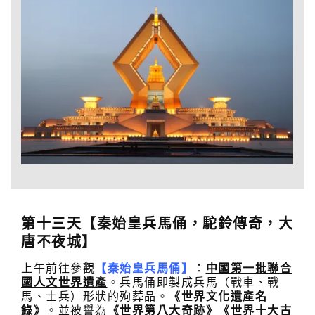
第十三天【秦始皇兵馬俑，駝鈴傳奇，大
唐不夜城】
上午前往參觀
【秦始皇兵馬俑】
：
中國第一批聯合
國人文
世界遺產
。兵馬俑即製成兵馬（戰車、戰
馬、士兵）形狀的殉葬品。
《世界文化遺產名
錄》
。並被譽為
《世界第八大奇跡》
《世界十大古