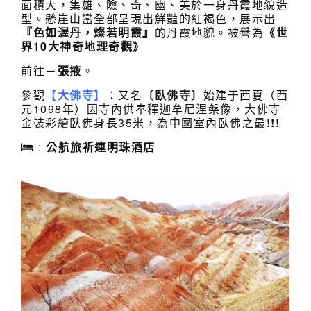
面積大，集雄、險、奇、幽、美於一身丹霞地貌造
型。懸崖山巒全部呈現出鮮豔的紅褐色，展示出
『色如渥丹，
燦若明霞』
的丹霞地貌。被譽為
《世
界10大神奇地理奇觀》
前往－
張掖
。
參觀
【
大佛寺
】
：又名
〔臥佛寺〕
始建于西夏（西
元1098年）因寺內供奉釋迦牟尼涅槃像，大佛寺
金裝彩繪臥佛身長35米，為中國室內臥佛之最
!!!
:
公航旅祈連明珠
酒店