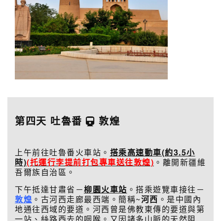
第四天 吐魯番
敦煌
上午前往吐魯番火車站。
搭乘高速動車(約3.5小
時)
(托運行李提前打包專車送往敦煌)
。離開新疆維
吾爾族自治區。
下午抵達甘肅省－
柳園火車站
。搭乘遊覽車接往－
敦煌
。古河西走廊最西端。簡稱~
河西
。是中國內
地通往西域的要道。河西曾是佛教東傳的要道與第
一站、絲路西去的咽喉。又因諸多山脈的天然阻