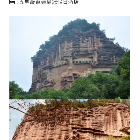
:五星級東嶺皇冠假日酒店