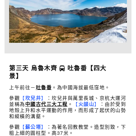
第三天 烏魯木齊
吐魯番
【四大
景】
上午前往－
吐魯番
。為中國海拔最低窪地。
參觀
【
坎兒井
】
：坎兒井與萬里長城、京杭大運河
並稱為
中國古代三大工程
。
【
火燄山
】
：由於受到
地殼上升和水平運動的作用，而形成了起伏的山勢
和縱橫的溝壑。
參觀
【
蘇公塔
】
：為著名回教教堂。造型別致，下
粗上細的圓柱型。高37米。