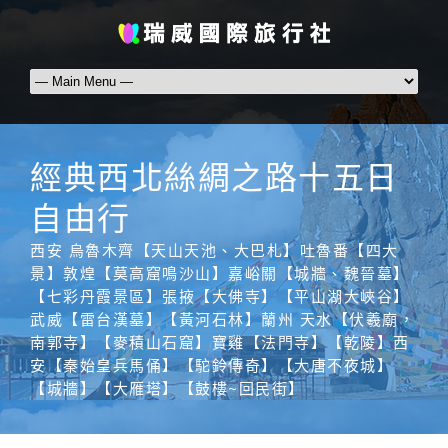
經典西北絲綢之路十五日
自由行
西安 烏魯木齊【天山天池、大巴札】吐魯番【四大
景】敦煌【莫高窟鳴沙山】嘉峪關【城牆、魏晉墓】
【七彩丹霞景區】張掖【大佛寺】【平山湖大峽谷】
武威【雷台漢墓】【黃河石林】蘭州 天水【伏羲廟，
南郭寺】【麥積山石窟】寶雞【法門寺】【乾陵】西
安【秦始皇兵馬俑】【駝鈴傳奇】【大唐不夜城】
【城牆】【大雁塔】【鼓樓~回民街】