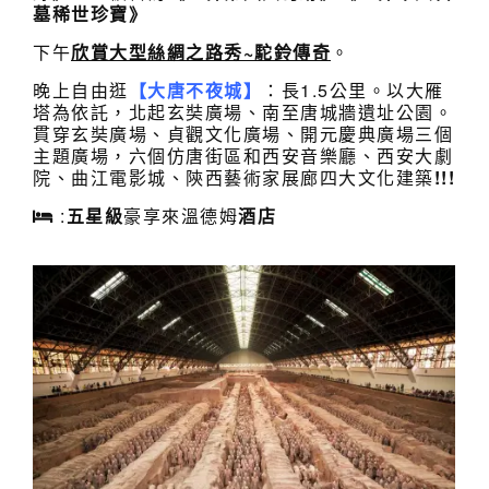
墓稀世珍寶》
下午
欣賞大型絲綢之路秀~駝鈴傳奇
。
晚上自由逛
【大唐不夜城】
：長1.5公里。以大雁
塔為依託，北起玄奘廣場、南至唐城牆遺址公園。
貫穿玄奘廣場、貞觀文化廣場、開元慶典廣場三個
主題廣場，六個仿唐街區和西安音樂廳、西安大劇
院、曲江電影城、陝西藝術家展廊四大文化建築
!!!
:
五星級
豪享來溫德姆
酒店