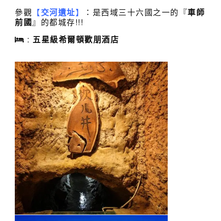
參觀
【
交河遺址
】
：是西域三十六國之一的『
車師
前國
』的都城存!!!
:
五星級希爾頓歡朋酒店