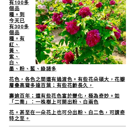
有100多
個品
種。到
今天已
有300多
個品
種。有
紅、
黃、
紫、
白、
墨、粉、藍、綠諸多
花色，各色之間還有過渡色。有些花朵碩大，花瓣
層叠高聳多達百葉；有些花齡長久，
壽逾百年；還有些花色富於變化，極為奇妙。如
「二喬」：一株樹上可開出粉、白兩色
花。甚至在一朵花上也可分出粉、白二色，可謂奇
特之至。