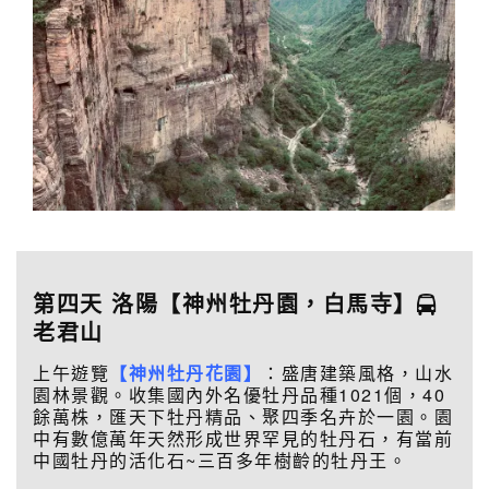
第四
天 洛陽
【神州牡丹園，白馬寺】
老君山
上午遊覽
【神州牡丹花園】
：盛唐建築風格，山水
園林景觀。收集國內外名優牡丹品種1021個，40
餘萬株，匯天下牡丹精品、聚四季名卉於一園。園
中有數億萬年天然形成世界罕見的牡丹石，有當前
中國牡丹的活化石~三百多年樹齡的牡丹王。