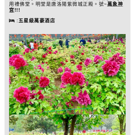
用禮佛堂。明堂是唐洛陽紫微城正殿。號~
萬象神
宮
!!!
:
五星級萬豪酒店