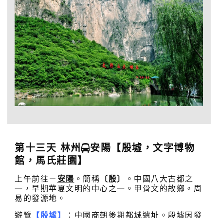
第十三
天
林州
安陽
【
殷墟，文字博物
館，馬氏莊園
】
上午前往－
安陽
。簡稱
〔殷〕
。中國八大古都之
一，早期華夏文明的中心之一。甲骨文的故鄉。周
易的發源地。
遊覽
【殷墟】
：中國商朝後期都城遺址。殷墟因發