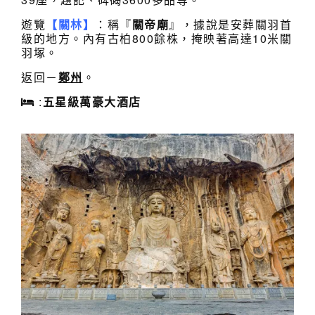
遊覽
【關林】
：稱『
關帝廟
』，據說是安葬關羽首
級的地方。內有古柏800餘株，掩映著高達10米關
羽塚。
返回－
鄭州
。
:
五星級萬豪大酒店