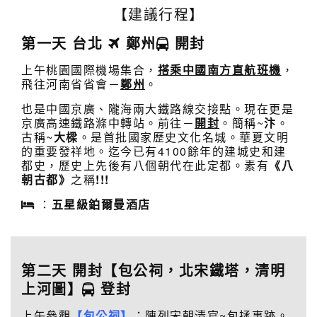
【建議行程】
第一天 台北
鄭州
開封
上午桃園國際機場集合，
搭乘中國南方直航班機
，
飛往河南省省會－
鄭州
。
也是中國京廣、隴海兩大鐵路線交接點。現在更是
京廣高速鐵路滌中轉站。前往－
開封
。簡稱~
汴
。
古稱~
大樑
。是首批國家歷史文化名城。華夏文明
的重要發祥地。迄今已有4100餘年的建城史和建
都史，歷史上先後有八個朝代在此定都。素有
《八
朝古都》
之稱
!!!
：
五星級鉑爾曼酒店
第二天 開封【包公祠，
北宋鐵塔
，
清明
上河圖
】
登封
上午參觀
【包公祠】
：陳列宋朝清官~包拯事跡。