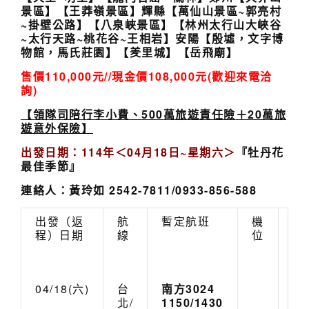
景區】
【王莽嶺景區】輝縣
【萬仙山景區~郭亮村
~掛壁公路】【八泉峽景區】【林州太行山大峽谷
~太行天
路~桃花谷~王相岩】安陽
【殷墟，文字博
物館，馬氏莊園】
【羑里城】【岳飛廟】
售價
110
,
0
00元//現金價
108
,000元
(
歡迎來電洽
詢)
【領隊司陪行李小費、500
萬旅遊責任險
＋20萬
旅
遊意外
保險】
出發日期：1
14
年＜04月
18
日
~
星期六
＞
『牡丹花
最佳季節』
連絡人：黃玲如 2542-7811/0933-856-588
出發（返
航
暫定航班
機
報
程）日期
線
位
名
人
數
04/18(六)
台
南方3024
北/
1150/1430