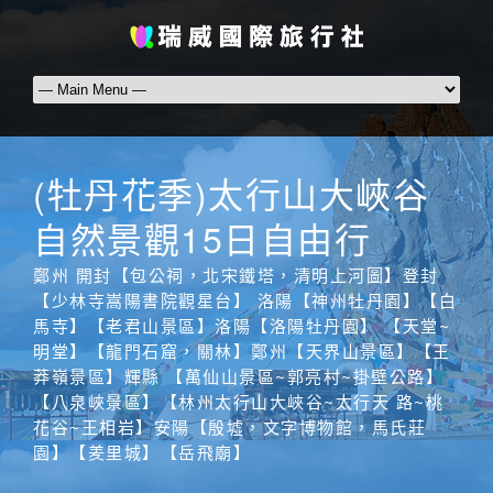
(牡丹花季)太行山大峽谷
自然景觀15日自由行
鄭州 開封【包公祠，北宋鐵塔，清明上河圖】登封
【少林寺嵩陽書院觀星台】 洛陽【神州牡丹園】【白
馬寺】【老君山景區】洛陽【洛陽牡丹園】 【天堂~
明堂】【龍門石窟，關林】鄭州【天界山景區】【王
莽嶺景區】輝縣 【萬仙山景區~郭亮村~掛壁公路】
【八泉峽景區】【林州太行山大峽谷~太行天 路~桃
花谷~王相岩】安陽【殷墟，文字博物館，馬氏莊
園】【羑里城】【岳飛廟】