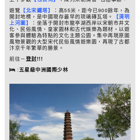
遊覽
【北宋鐵塔】
：高55米，距今已900餘年，為
開封地標，是中國現存最早的琉璃磚瓦塔。
【清明
上河圖】
：坐落于開封市龍亭湖西岸以宋朝市井文
化、民俗風情、皇家園林和古代娛樂為題材，以遊
客參與體驗為特點的文化主題公園。集中再現原圖
風物景觀的大型宋代民俗風情遊樂園，再現了古都
汴京千年繁華的勝景。
前往－
登封
!!!
:
五星級
中洲國際少林