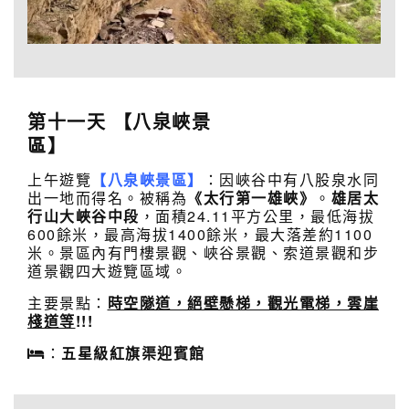
第十
一
天 【八泉峽景
區】
上午遊覽
【八泉峽景區】
：因峽谷中有八股泉水同
出一地而得名。被稱為
《太行第一雄峽》
。
雄居太
行山大峽谷中段
，面積24.11平方公里，最低海拔
600餘米，最高海拔1400餘米，最大落差約1100
米。景區內有門樓景觀、峽谷景觀、索道景觀和步
道景觀四大遊覽區域。
主要景點：
時空隧道，絕壁懸梯，觀光電梯，雲崖
棧道等
!!
!
：
五星級
紅旗渠迎賓館