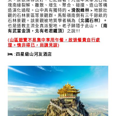
塊南緣裂解、離散、增生、聚合、碰撞、造山等構
造演化過程。山中具有獨特的
﹤滑脫峰林﹥
地貌壯
觀的石林景區等景觀群。馬鬃嶺南側有三千餘畝的
石林景觀。該景觀被地質學者稱為
〔北國石林〕。
也是道教主流全真派聖地。老子歸隱于此山。
〔南
有武當金頂，北有老君鐵頂〕
之說!!!
(
山區遊覽不易集中享用午餐，故退餐費自行處
理。情非得已，尚請見諒
)
:
四星級山河友酒店