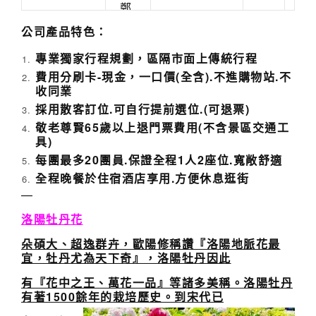
鄭
州
公司產品特色：
05/02(六)
鄭
南方3023
專業獨家行程規劃，區隔市面上傳統行程
州/
0810/1050
費用分刷卡-現金，一口價(全含).不進購物站.不
台
收同業
北
採用散客訂位.可自行提前選位.(可退票)
敬老尊賢65歲以上退門票費用(不含景區交通工
具)
每團最多20團員.保證全程1人2座位.寬敞舒適
全程晚餐於住宿酒店享用.方便休息逛街
—
洛陽牡丹花
朵碩大、超逸群卉，歐陽修稱讚『洛陽地脈花最
宜，牡丹尤為天下奇』，洛陽牡丹因此
有『花中之王、萬花一品』等諸多美稱。洛陽牡丹
有著1500餘年的栽培歷史。到宋代已