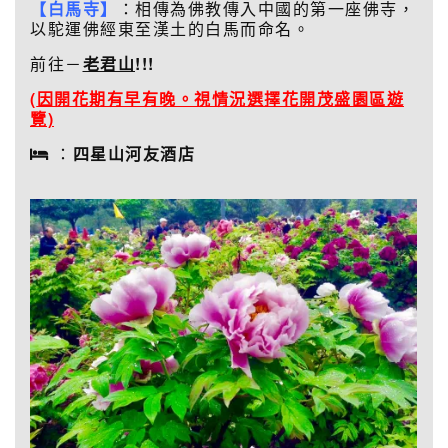
【白馬寺】
：相傳為佛教傳入中國的第一座佛寺，
以駝運佛經東至漢土的白馬而命名。
前往－
老君山
!!!
(
因開花期有早有晚。視情況選擇花開茂盛園區遊
覽)
：
四星山河友酒店