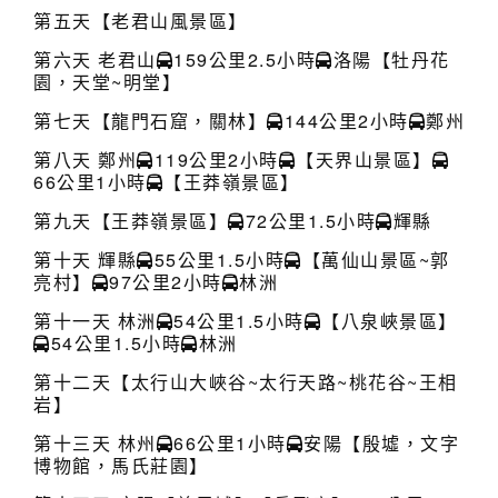
第五天【老君山風景區】
第六天 老君山
159公里2.5小時
洛陽【牡丹花
園，天堂~明堂】
第七天【龍門石窟，關林】
144公里2小時
鄭州
第八天 鄭州
119公里2小時
【天界山景區】
66公里1小時
【王莽嶺景區】
第九天【王莽嶺景區】
72公里1.5小時
輝縣
第十天 輝縣
55公里1.5小時
【萬仙山景區~郭
亮村】
97公里2小時
林洲
第十一天 林洲
54公里1.5小時
【八泉峽景區】
54公里1.5小時
林洲
第十二天【太行山大峽谷~太行天路~桃花谷~王相
岩】
第十三天 林州
66公里1小時
安陽【殷墟，文字
博物館，馬氏莊園】