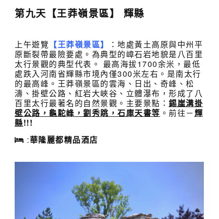
第
九
天【王莽嶺景區】 輝縣
上午遊覽
【王莽嶺景區】
：地處黃土高原與中州平
原斷裂帶最險要處。為典型的嶂石岩地貌是八百里
太行景觀的典型代表。 最高海拔1700余米，最低
處跌入河南省輝縣市境內僅300米左右。是南太行
的最高峰。王莽嶺景區的雲海、日出、奇峰、松
濤、掛壁公路、紅岩大峽谷、立體瀑布，形成了八
百里太行最著名的自然景觀。主要景點：
錫崖溝掛
壁公
路，龜駝峰，劉秀跳，石庫天書等
。前往－
輝
縣
!!!
:
華隆麗都精品酒店