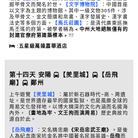
掘甲骨文而聞名於世。
【文字博物院】
：中國首座
以文字為主題的博物館。其中一級文物305件，涉
及甲骨文、金文簡牘和帛書、漢字發展史、漢字書
法史等多個方面。
【馬氏莊園】
：是清代廣東巡撫
馬丕瑤的府第。被學者稱為
﹤中州大地絕無僅有的
封建官僚府第建築標本﹥
!!!
:
五星級
萬達嘉華酒店
第十四天 安陽
【羑里城】
【岳飛
廟】
鄭州
上午遊覽
【羑里城】
：屬於新石器時代~商、周遺
址。是世界遺存最早的國家監獄，也是風靡全球的
周易文化發祥地。以博大精深的文化內涵而名揚海
內外，
〔畫地為牢、文王拘而
演周易〕
歷史典故均
源自於此。
【岳飛廟】
：又名精忠廟
《宋岳忠武王廟》
。是後
人為紀念南宋抗金名將中國著名民族英雄~
岳飛
而