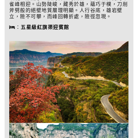
雀峰相迎。山勢陡峻，藏秀於雄，蘊巧于樸，刀削
斧劈般的絕壁地質層理明顯。人行谷底，雄岩壁
立，險不可攀，而峰回轉折處，險徑忽現。
：
五星級
紅旗渠迎賓館