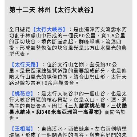
第十二
天
林州
【
太行大峽谷
】
全日遊覽
【太行大峽谷】
：是由濁漳河支流露水河
切割于林慮山中形成的一個長50公里，寬1.5公里
的深切峽谷。境內斷崖高起，群峰崢嶸。流瀑四
掛、形成氣勢恢弘的峽谷風光是北方山水風光的典
型代表。
【
太行天路】
：位於太行山之巔。全長約30公
里。是景區環線遊覽道路的重要組成部分，也是俯
瞰太行山風光的絕佳位置。結合山勢山形，太行天
路沿線設置有10余座觀景台。
【桃花谷】
：是太行大峽谷中的一個山谷，也是太
行大峽谷景區的核心景點。它是以山、谷、潭、洞
為主的自然景區。因其
《三九嚴寒桃花開，三伏酷
暑水結冰。和346米高亞洲第一高瀑布》
而聞名於
世。
【王相岩】
：東臨溪水，西依懸崖。左右兩側峭壁
環繞，形成了一個閉合性的圍谷。與岩嶄屏開的朱