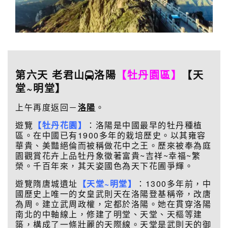
第六天 老君山
洛陽
【牡丹園區】
【天
堂~明堂】
上午再度返回－
洛陽
。
遊覽
【牡丹花園】
：洛陽是中國最早的牡丹種植
區。在中國已有1900多年的栽培歷史。以其雍容
華貴、美豔絕倫而被稱做花中之王。歷來被奉為庭
園觀賞花卉上品牡丹象徵著富貴~吉祥~幸福~繁
榮。千百年來，其天姿國色為天下花圃爭輝。
遊覽隋唐城遺址
【天堂~明堂】
：1300多年前，中
國歷史上唯一的女皇武則天在洛陽登基稱帝，改唐
為周。建立武周政權，定都於洛陽。她在貫穿洛陽
南北的中軸線上，修建了明堂、天堂、天樞等建
築，構成了一條壯麗的天際線。天堂是武則天的御