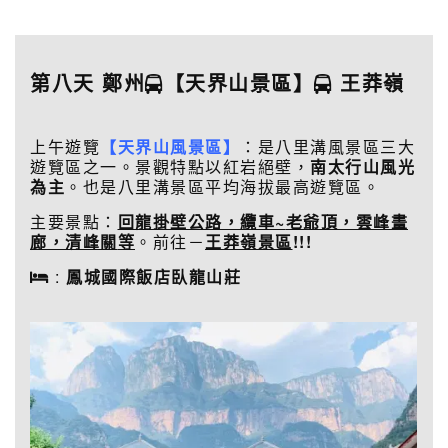
第八天 鄭州
【天界山景區】
王莽嶺
上午遊覽
【
天界山風景區
】
：是八里溝風景區三大
遊覽區之一。景觀特點以紅岩絕壁，
南太行山風光
為主
。也是八里溝景區平均海拔最高遊覽區。
主要景點：
回龍掛壁公路，
纜車
~
老爺頂，雲峰畫
廊，清峰關
等
。前往－
王莽嶺景區
!!!
:
鳳城國際飯店臥龍山莊