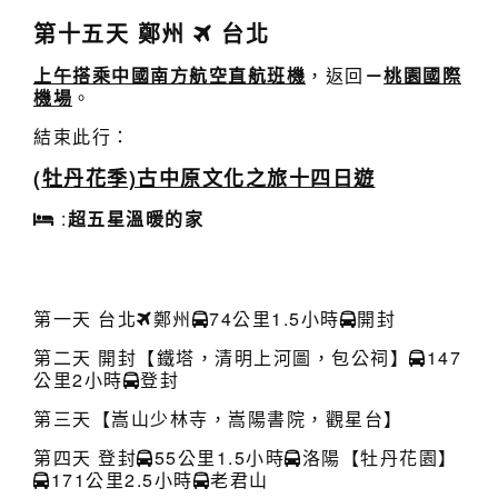
第十五
天
鄭州
台北
上午搭乘中國南方航空直航班機
，返回
－
桃園國際
機場
。
結束此行：
(
牡丹花季)古中原文化之旅十四日遊
:
超五星溫暖的家
第一天 台北
鄭州
74公里1.5小時
開封
第二天 開封【鐵塔，清明上河圖，包公祠】
147
公里2小時
登封
第三天【嵩山少林寺，嵩陽書院，觀星台】
第四天 登封
55公里1.5小時
洛陽【牡丹花園】
171公里2.5小時
老君山