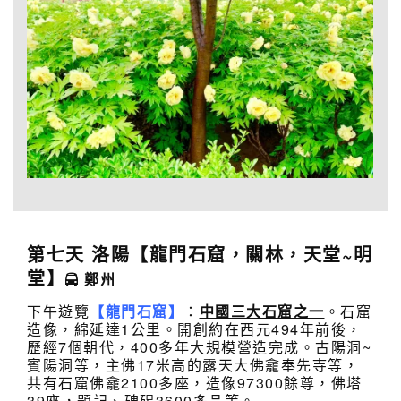
第七天
洛陽【龍門石窟，關林，天堂~明
堂】
鄭州
下午遊覽
【龍門石窟】
：
中國三大石窟之一
。石窟
造像，綿延達1公里。開創約在西元494年前後，
歷經7個朝代，400多年大規模營造完成。古陽洞~
賓陽洞等，主佛17米高的露天大佛龕奉先寺等，
共有石窟佛龕2100多座，造像97300餘尊，佛塔
39座，題記、碑碣3600多品等。