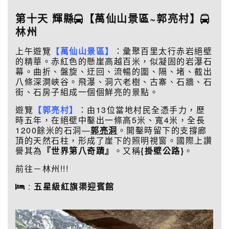
第十天 輝縣
【萬仙山景區~郭亮村】
林州
上午遊覽
【萬仙山景區】
：彙聚百里太行赤岩絕壁
的精華。赤紅色的懸崖高越百米，似凝固的岩瀑石
幕。曲折、盤旋、迂回、流暢的圍、隔、堵、截出
八條深澗峽谷。飛瀑、洞穴老樹、古寨、石牆、石
街、石房子組成一個個鮮亮的景點。
遊覽
【郭亮村】
：由13位當地村民全憑手力，歷
時五年，在絕壁中鑿出一條高5米、寬4米，全長
1200餘米的石洞—
郭亮洞
。開鑿時留下的支撐廊
頂的天然石柱，形成了崖下的照明視窗。國際上讚
譽其為
『世界第八奇蹟』
。又稱
{掛壁公路}
。
前往－林州!!!
:
五星級紅旗渠迎賓館