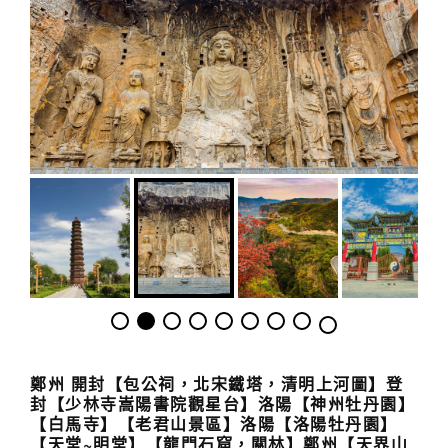
鄭州
開封
【包公祠，北宋
鐵塔，清明上河圖
】
登
封
【
少林寺
嵩陽書院
觀星台】
洛陽
【神州牡丹園】
【白馬寺】【老君山景區】洛陽【洛陽牡丹園】
【天堂~明堂】
【龍門石窟，關林
】鄭州
【天界山