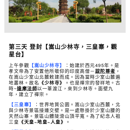
第三天
登封
【
嵩山
少林寺，
三皇寨，觀
星台
】
上午參觀
【嵩山少林寺】
：始建於西元495年。是
孝文帝為了安置他所敬仰的印度高僧－
跋陀
尊者
，
在嵩山少室山北麓敕建而成。因為當時少室山麓遍
地叢林。故名
《少林寺》
。也是禪宗的發祥地。古
時~
達摩法師
以一葦渡江，來到少林寺。面壁九
年，建立了禪宗。
【三皇寨】
：世界地質公園。嵩山少室山西麓，北
與少林寺景區接連交壁。是一處懸掛於少室山腰的
天然山寨。景區山體陡滑山頂平寬。為了紀念人祖
三皇
《天皇~地皇~人皇》
。