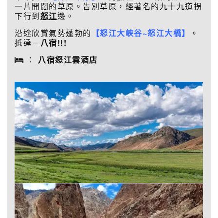
一片開闊的草原。告別草原，經著名的九十九道拐
下行到
怒江
邊。
沿途欣賞氣勢蓬勃的
【怒江大峽谷~怒江大橋】
。
抵達－
八宿!!!
：
八宿怒江雲酒店