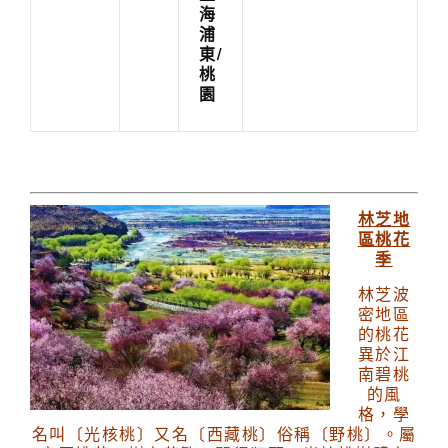
海
浦
東/
桃
園
林芝地
區桃花
季
林芝波
密地區
的桃花
異於江
南碧桃
的風
格，學
名叫〔光核桃〕又名〔西藏桃〕俗稱〔野桃〕。屬