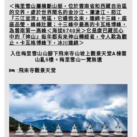
＜
梅里雪山屬橫斷山脈，位於雲南省和西藏自治區
的交界，處於世界聞名的金沙江、瀾
滄江、怒江
『三江並流』地區，它逶迤北來，連綿十三峰，座
座品瑩、峰峰壯麗；十三
峰中最高的卡瓦格博峰，
為雲南第一高峰＜海拔6740米＞它是康巴藏民心
中的『神山』
每年都有來神山轉經者，令人歎為觀
止。卡瓦格博峰下，冰川連綿
＞
入住梅里雪山山腳下飛來寺山坡上觀景天堂A棟雲
山亂5樓。梅里雪山一覽無遺
:
飛來寺觀景天堂