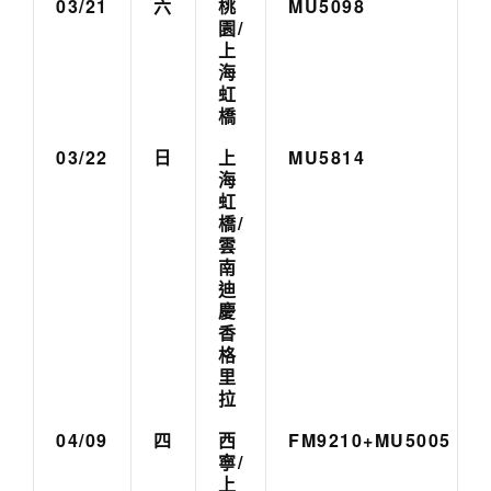
03/21
六
桃
MU5098
園/
上
海
虹
橋
03/22
日
上
MU5814
海
虹
橋/
雲
南
迪
慶
香
格
里
拉
04/09
四
西
FM9210+MU5005
寧/
上