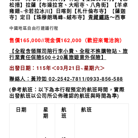
松措】拉薩【布達拉宮、大昭寺、
八角街
】
【羊卓
雍錯
~
卡若拉冰川
】日喀則【札什倫布寺】
【
薩迦
寺
】
定日
【珠穆朗瑪峰
~
絨布寺
】
青藏鐵路
～
西寧
中國地區自由行建議行程
售價165,000
//現金價162,000（歡迎來電洽詢）
【
全程含
領隊司陪行李小費、全程不進購物站、
旅
行業責任保險500＋20萬
旅遊意外
保險
】
出發日期：115
年＜
03
月21
日~星期六
＞
聯絡人：黃玲如 02-2542-7811/0933-856-588
(參考航班：
以下為本行程預定的航班時間，實際
出發
航班以
公
司所公佈確認的航班與時間為準)
日期
星
航
航班
期
班