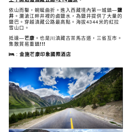
依山而鑿，蜿蜒曲折。進入西藏境內第一城鎮—
鹽
井
。瀾滄江畔井裡的鹵鹽水，為鹽井提供了大量的
鹽巴。穿越滇藏公路最高點。海拔4344米的紅拉
雪山口。
抵達—
芒康
。也是川滇藏古茶馬古道，三省互市。
集散貿易重鎮
!!!
:
金施芒康印象國際酒店