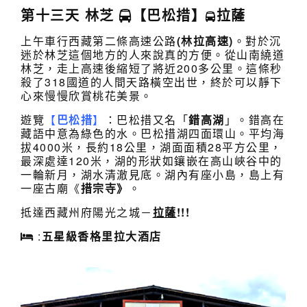
第十三天 林芝
【巴松措】
拉薩
上午車行西藏第二條高速公路
(林拉高速)
。對於沉
迷於林芝這個地方的人來說真的方便。從山南繞道
林芝，走上高速後縮短了將近200多公里。這條秒
殺了318國道的人間天路橫空出世，終於可以靜下
心來慢慢欣賞桃花美景。
遊覽
【
巴松措
】
：巴松措又名「
錯高湖
」。錯高在
藏語中意為綠色的水。巴松措湖四面環山。平均海
拔4000米，長約18公里，湖面面積28平方公里，
最深處達120米，湖的形狀如鑲嵌在高山峽谷中的
一輪新月，湖水清澈見底。湖內有座小島，島上有
一座古廟《
措宗寺》
。
抵達西藏州府陽光之城－
拉薩
!!!
:
五星級
香格里拉大酒店