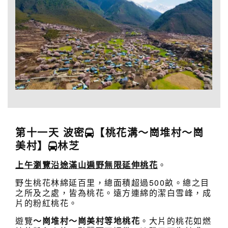
第十一天 波密
【桃花溝～崗堆村～崗
美村】
林芝
上午瀏覽沿途滿山遍野無限延伸桃花
。
野生桃花林綿延百里，總面積超過500畝。總之目
之所及之處，皆為桃花。遠方連綿的潔白雪峰，成
片的粉紅桃花。
遊覽
～崗堆村～
崗美村等地桃花
。大片的桃花如燃