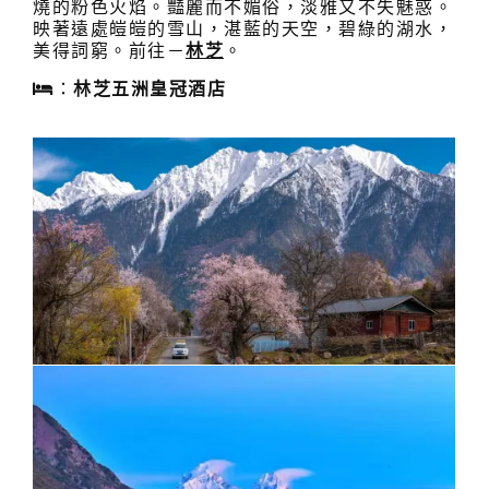
燒的粉色火焰。豔麗而不媚俗，淡雅又不失魅惑。
映著遠處皚皚的雪山，湛藍的天空，碧綠的湖水，
美得詞窮。前往－
林芝
。
：
林芝五洲皇冠酒店