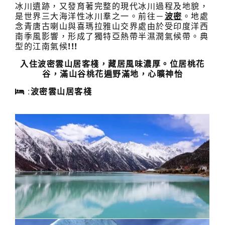
冰川遺跡，又發育著完整的現代冰川過程及地貌，
是世界三大海洋性冰川羣之一。前往－
波密
。地處
念青唐古喇山與喜瑪拉雅山交界處由於受印度洋西
南季風影響，形成了獨特亞熱帶半濕潤氣候帶。典
型的江南氣候
!!!
入住波密雲山居客棧，藏居風味濃厚。位居桃花
谷，滿山谷桃花遍野滿地，心曠神怡
:
波密雲山居客棧