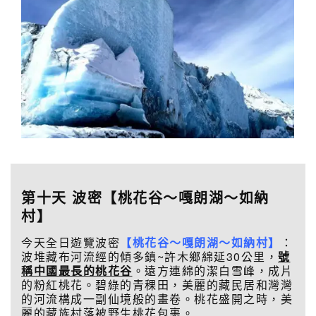
第十天 波密【桃花谷～嘎朗湖～如納
村】
今天全日遊覽波密
【桃花谷～
嘎朗湖～如納村
】
：
波堆藏布河流經的傾多鎮~許木鄉綿延30公里，
號
稱中國最長的桃花谷
。遠方連綿的潔白雪峰，成片
的粉紅桃花。碧綠的青稞田，美麗的藏民居和灣灣
的河流構成一副仙境般的畫卷。桃花盛開之時，美
麗的藏族村落被野生桃花包裹。