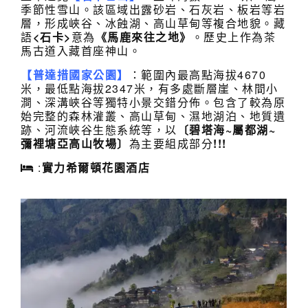
季節性雪山。該區域出露砂岩、石灰岩、板岩等岩
層，形成峽谷、冰蝕湖、高山草甸等複合地貌。藏
語
<石卡>
意為
《馬鹿來往
之地》
。歷史上作為茶
馬古道入藏首座神山。
【普達措國家公園】
：範圍內最高點海拔4670
米，最低點海拔2347米，有多處斷層崖、林間小
澗、深溝峽谷等獨特小景交錯分佈。包含了較為原
始完整的森林灌叢、高山草甸、濕地湖泊、地質遺
跡、河流峽谷生態系統等，以
〔碧塔海~屬都湖~
彌裡塘亞高山牧場〕
為主要組成部分
!!!
:
實力希爾頓花園酒店