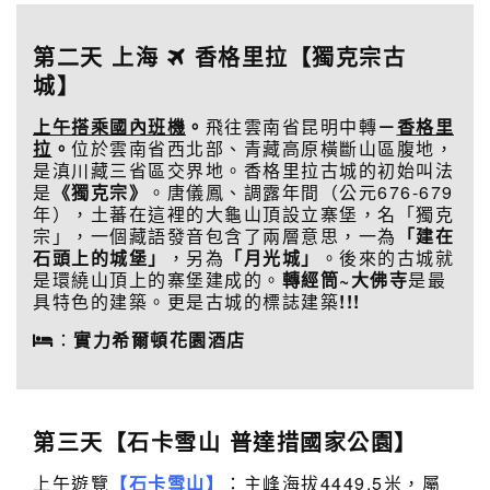
第二天 上海
香格里拉【獨克宗古
城】
上午搭乘國內班機
。
飛往雲南省昆明中轉
－
香格里
拉
。
位於雲南省西北部、青藏高原橫斷山區腹地，
是滇川藏三省區交界地。香格里拉古城的初始叫法
是
《獨克宗》
。唐儀鳳、調露年間（公元676-679
年），土蕃在這裡的大龜山頂設立寨堡，名「獨克
宗」，一個藏語發音包含了兩層意思，一為
「建在
石頭上的城堡」
，另為
「月光城」
。後來的古城就
是環繞山頂上的寨堡建成的。
轉經筒~大佛寺
是最
具特色的建築。更是古城的標誌建築
!!!
：
實力希爾頓花園酒店
第三天
【石卡雪山 普達措國家公園】
上午遊覽
【石卡雪山】
：主峰海拔4449.5米，屬