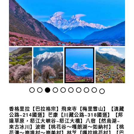
香格里拉【巴拉格宗】
飛來寺【梅里雪山】【滇藏
公路
~214
國道】
芒康【
川
藏公路
~318
國道】
【邦
達草原，
怒江大峽谷~
怒江大橋】八宿
【
然烏湖~
來古冰川】波密【桃花谷
～嘎朗湖～如納村
】【桃
花溝～崗堆村～
崗美村】
林芝
【嘎拉桃花村】
【巴