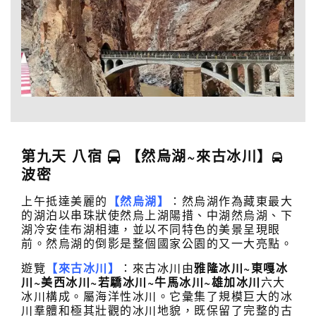
第九天 八宿
【然烏湖~來古冰川】
波密
上午抵達美麗的
【然烏湖】
：然烏湖作為藏東最大
的湖泊以串珠狀使然烏上湖陽措、中湖然烏湖、下
湖冷安佳布湖相連，並以不同特色的美景呈現眼
前。然烏湖的倒影是整個國家公園的又一大亮點。
遊覽
【來古冰川】
：來古冰川由
雅隆冰川~東嘎冰
川~美西冰川~若
驕冰川~牛馬冰川~雄加冰川
六大
冰川構成。屬海洋性冰川。它彙集了規模巨大的冰
川羣體和極其壯觀的冰川地貌，既保留了完整的古