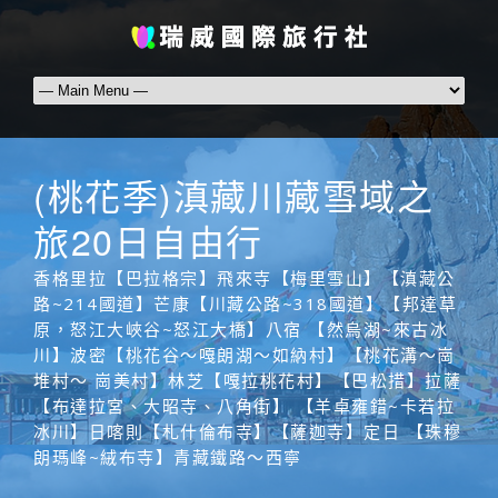
(桃花季)滇藏川藏雪域之
旅20日自由行
香格里拉【巴拉格宗】飛來寺【梅里雪山】【滇藏公
路~214國道】芒康【川藏公路~318國道】【邦達草
原，怒江大峽谷~怒江大橋】八宿 【然烏湖~來古冰
川】波密【桃花谷～嘎朗湖～如納村】【桃花溝～崗
堆村～ 崗美村】林芝【嘎拉桃花村】【巴松措】拉薩
【布達拉宮、大昭寺、八角街】 【羊卓雍錯~卡若拉
冰川】日喀則【札什倫布寺】【薩迦寺】定日 【珠穆
朗瑪峰~絨布寺】青藏鐵路～西寧