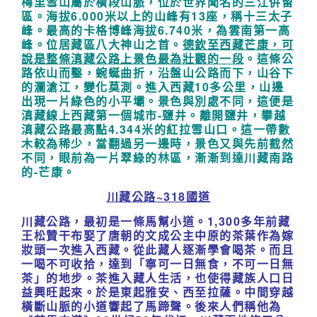
梅里雪山屬於橫段山脈，
位於世界聞名的三江倂留
區。海拔6.000米以上的山峰有13座，稱十三太子
峰。最高的
卡格博峰海拔6.740米，為雲南第一高
峰。位居藏區八大神山之首。
德欽至西藏芒康，可
說是整條滇藏公路上景色最為壯觀的一段
。這條公
路依山而鑿，
蜿蜒曲折，沿盤山公路而下，山谷下
的瀾滄江，變化莫測。進入西藏10多公里，山邊
出
現一片綠色的小平壩。景色與別處不同，這便是
滇藏線上西藏第一個城市-鹽井。離開鹽
井，攀越
滇藏公路最高點4.344米的紅拉雪山口。這一帶數
木較為稀少，當翻過另一邊
時，景色又與先前截然
不同，眼前為一片翠綠的林區，漸漸到達川藏南路
的-芒康。
川藏公路~318國道
川藏公路，最初是一條馬幫小道。1,300多年前藏
王松贊干布娶了唐朝的文成公主
中原的茶葉作為嫁
妝頭一次進入西藏。從此藏人逐漸學會喝茶。而且
一喝不可收拾，達
到「寧可一日無食，不可一日無
茶」的地步。茶進入藏人生活，也使得藏族人口日
益興
旺起來。於是東起雅安、西至拉薩。中間穿越
橫斷山脈的小道響起了馬蹄聲。後來人們
稱他為