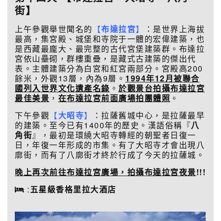
街】
上午參觀舉世聞名的
【
布達拉宮
】
：是世界上海拔
最高，集宮殿、城堡和寺院于一體的宏偉建築，也
是西藏最龐大、最完整的古代宮堡建築群。布達拉
宮依山壘砌，群樓重疊，是藏式古建築的傑出代
表。主體建築分為白宮和紅宮兩部分。宮殿高200
餘米，外觀13層，內為9層。
1994
年12月被聯合
國列入世界文化遺產名錄
。
於觀景台拍攝布達拉
宮
最佳美景
，
在布達拉宮前面廣場拍團體照
。
下午參觀
【
大昭寺
】
：拉薩舊城中心，是拉薩最早
的建築。至今已有1400年的歷史。漢語俗稱『
八
角街
』，最初是環繞大昭寺轉經的朝聖者日復一
日，年復一年形成的市集。有了大昭寺才會出現八
廓街，而有了八廓街才終於行成了今天的拉薩城。
晚上再次前往布達拉宮廣場，拍攝布達拉宮夜景
!!!
:
五星級香格里拉大酒店