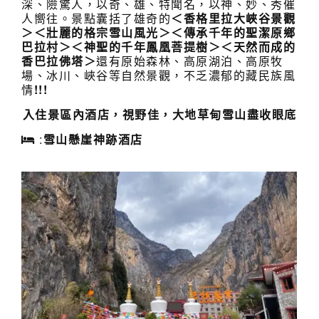
深、險驚人，以奇、雄、特聞名，以神、妙、秀催
人嚮往。景點囊括了雄奇的
＜香格里拉大峽谷景觀
＞＜壯麗的格宗雪山風光＞
＜傳承千年的聖潔原鄉
巴拉村＞＜神聖的千年鳳凰菩提樹＞＜天然而成的
香巴拉佛塔＞
還有原始森林、高原湖泊、高原牧
場、冰川、峽谷等自然景觀，不乏濃郁的藏民族風
情
!!!
入住景區內酒店，視野佳，大地草甸雪山盡收眼底
:
雪山懸崖神跡酒店