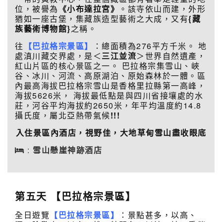
位，被譽為
《小布達拉宮》
。該寺依山而建，外形
猶如一座古堡，集藏族造型藝術之大成，又有
{藏
族藝術博物館}
之稱。
往
【巴拉格宗景區】
：總面積為276平方千米。 地
處滇川藏交界處，是＜
三江並流
＞世界自然遺產，
紅山片區的核心景區之一。 巴拉格宗集雪山、峽
谷、冰川、河流、高原湖泊、原始森林於一體。區
內最高海拔巴拉格宗雪山是香格里拉縣第一高峰，
海拔5626米， 海拔最低點是與四川省接壤處的水
莊，河谷平均海拔約2650米，年平均溫度約14.8
攝氏度，屬北亞熱帶氣候
!!!
入住景區內酒店，視野佳，大地草甸雪山盡收眼底
:
雪山懸崖神跡酒店
第五天 【巴拉格宗景區】
全日遊覽
【巴拉格宗景區】
：景點甚多，以高、