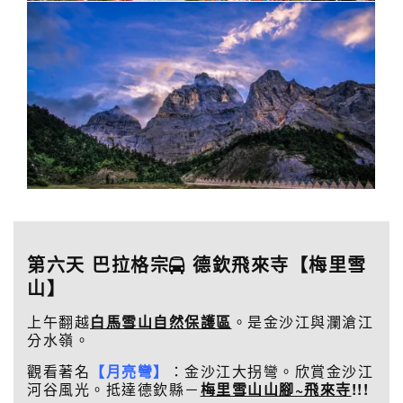
第六天 巴拉格宗
德欽飛來寺【梅里雪
山】
上午翻越
白馬雪山自然保護區
。是金沙江與瀾滄江
分水嶺。
觀看著名
【月亮彎】
：金沙江大拐彎。欣賞金沙江
河谷風光。抵達德欽縣－
梅里雪山山腳~飛來寺
!!!