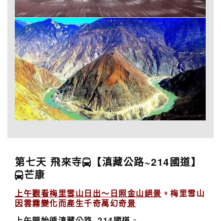
第七天 飛來寺
【滇藏公路~214國道】
芒康
上午觀看梅里雪山日出～日照金山絕景
。梅里雪山
因雲霧變化而產生千奇萬幻
奇
景
上午開始循滇藏公路~214國道
。