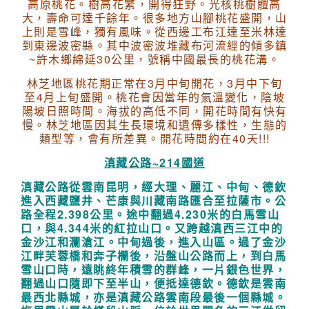
高原桃花。樹高花繁，開得狂野。光核桃樹體高
大，壽命可達千餘年。很多地方山腳桃花盛開，山
上則是雪峰，獨有風味。從西邊工布江達至米林達
到東邊波密縣。其中波密波堆藏布河流經的傾多鎮
~許木鄉綿延30公里，號稱中國最長的桃花溝。
林芝地區桃花期正常在3月中旬開花，3月中下旬
至4月上旬盛開。桃花會因當年的氣溫變化，陰坡
陽坡日照時間。海拔的高低不同，開花時間有快有
慢。林芝地區因其生長環境和遺傳多樣性，生態的
類型等，會有所差異。開花時間約在40天!!!
滇藏公路~214國道
滇藏公路從雲南昆明，經大理、麗江、中甸、德欽
進入西藏鹽井、芒康與川藏南路匯
合至拉薩市。公
路全程2.398公里。途中翻過4.230米的白馬雪山
口，與4.344米的紅
拉山口。又跨越滇西三江中的
金沙江和瀾滄江。
中甸過後，進入山區。過了金沙
江畔芙蓉橋和奔子欄後，沿盤山公路而上，到白馬
雪
山口時，遠眺終年積雪的群峰，一片銀色世界，
翻過山口隨即下至半山，便抵達德欽。
德欽是雲南
最西北縣城，亦是滇藏公路雲南段最後一個縣城。