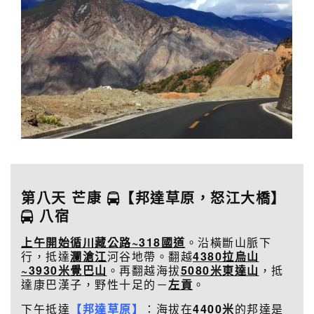
第八天 芒康
【邦達草原，怒江大橋】
八宿
上午開始循川藏公路~318國道
。沿橫斷山脈下
行，抵達
瀾滄江
河谷地帶。翻越
4380拉
烏山
~3930米覺巴山
。再翻越海拔
5080米
東達山
，抵
達康巴漢子，野性十足的－
左貢
。
下午抵達
【邦達草原】
：海拔在
4400米
的邦達是