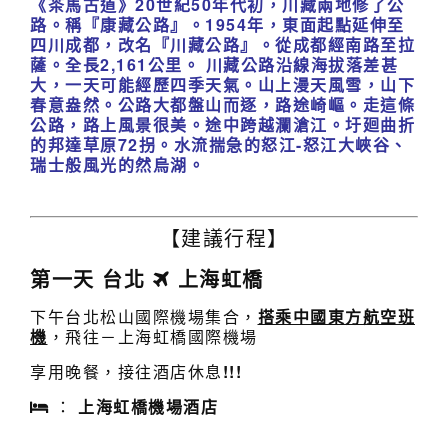
《茶馬古道》
20
世紀50年代初，川藏兩地修了公
路。稱『康藏公路』。1954年，東面起點延伸至
四川成都，改名『川藏公路』。從成都經南路至拉
薩。全長2,161公里。
川藏公路沿線海拔落差甚
大，一天可能經歷四季天氣。山上漫天風雪，山下
春意盎然。
公路大都盤山而逐，路途崎嶇。走這條
公路，路上風景很美。途中跨越瀾滄江。圩廻曲
折
的邦達草原72拐。水流揣急的怒江-怒江大峽谷、
瑞士般風光的然烏湖。
【建議行程】
第一天 台北
上海虹橋
下午台北松山國際機場集合，
搭乘中國東方航空班
機
，飛往－上海虹橋國際機場
享用晚餐，接往酒店休息
!!!
：
上海虹橋機場酒店