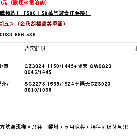
00元（
歡迎來電洽詢
）
購物站】
【500＋50萬旅遊責任保險】
期五
＞
（金秋胡楊最美季節）
933-856-588
暫定航班
州/庫
CZ3024 1150/1445+隔天 QW9823
0945/1445
鄭州/
SC2278 1535/1924
＋隔天CZ3023
0810/1050
方航空
班機
。飛往－
鄭州
。享用晚餐
，
接往酒店休息
!!!