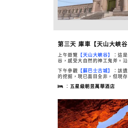
第三天 庫車【天山大峽
上午遊覽
【天山大峽谷】
：這是
谷，感受大自然的神工鬼斧。沿
下午參觀
【蘇巴士古城】
：該遺
的挖掘，現已面目全非，但現存
：
五星級朝昱萬華酒店