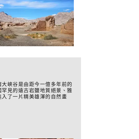
宿大峽谷是由距今一億多年前的
國罕見的遠古岩鹽地質絕景、雅
進入了一片精美雄渾的自然畫