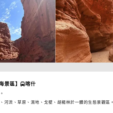
海景區】
喀什
。
、河流、草原、濕地、戈壁、胡楊林於一體的生態景觀區