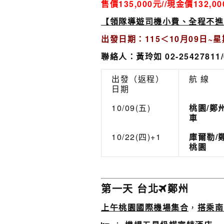
售價135,000元//現金價132,0
【領隊
導遊司機
小費、全程不進
出發日期：115
＜10月09日
~
星
聯絡人：黃玲如 02-25427811/0
出發（返程）
航 線
日期
10/09(五)
桃園/鄭
車
10/22(四)+1
庫爾勒/
桃園
第一天 台北
鄭州
上午桃園國際機場
集合
，
搭乘
南