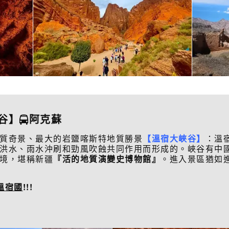
谷】
阿克蘇
質奇景、最大的岩鹽喀斯特地質勝景
【溫宿大峽谷】
：溫
洪水、雨水沖刷和勁風吹蝕共同作用而形成的。峽谷有中
境，堪稱新疆
『活的地質演變史博物館』
。進入景區猶如
溫宿國
!!!