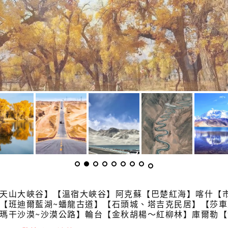
天山大峽谷】【溫宿大峽谷】阿克蘇【巴楚紅海】喀什【
【班迪爾藍湖~蟠龍古道】【石頭城、塔吉克民居】【莎
瑪干沙漠~沙漠公路】輪台【金秋胡楊～紅柳林】庫爾勒【