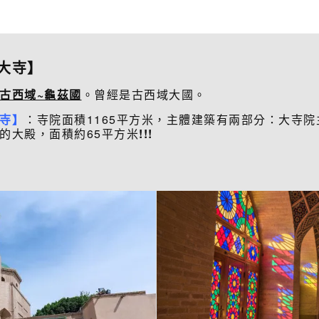
大寺】
古西域~龜茲國
。曾經是古西域大國。
寺】
：寺院面積1165平方米，主體建築有兩部分：大寺
的大殿，面積約65平方米
!!!