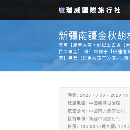
新疆南疆金秋胡
庫車【庫車大寺，蘇巴士古城【天
拉庫里湖】 塔什庫爾干【班迪爾
河】民豐【塔克拉瑪干沙漠~沙漠
時間:
2026 10 09 - 2029 10
旅遊地區:
中國新疆自治區
航空公司:
中國南方航空公司
接待單位:
新疆中國旅行社
售價:
135,000//
現金價:
132,