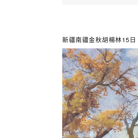
新疆南疆金秋胡楊林15日