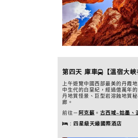
第四天 庫車
【溫宿大峽
上午遊覽中國西部最美的丹霞地
中生代的白堊紀，經過億萬年的
丹地質怪景、巨型岩溶蝕地質秘
廊。
前往－
阿克蘇
。
古西域
~
姑墨、
:
四星級天緣國際酒店