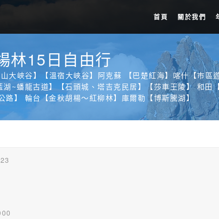
首頁
關於我們
楊林15日自由行
山大峽谷】【溫宿大峽谷】阿克蘇 【巴楚紅海】喀什【市區
藍湖~蟠龍古道】【石頭城、塔吉克民居】【莎車王陵】 和田
公路】 輪台【金秋胡楊～紅柳林】庫爾勒【博斯騰湖】
 23
000