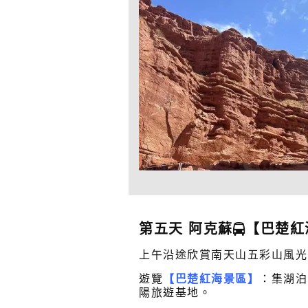
第五天 阿克蘇
【巴楚紅
上午沿途欣賞南天山五彩山風光
遊覽
【巴楚紅海景區】
：集湖泊
陽旅遊基地。