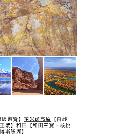
市區遊覽】
帕米爾高原
【白紗
車王陵】和田【和田三寶、核桃
博斯騰湖】