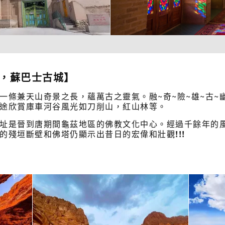
谷，蘇巴士古城】
一條兼天山奇景之長，蘊萬古之靈氣。融~奇~險~雄~古~
途欣賞庫車河谷風光如刀削山，紅山林等。
址是晉到唐期間龜茲地區的佛教文化中心。經過千餘年的
的殘垣斷壁和佛塔仍顯示出昔日的宏偉和壯觀
!!!