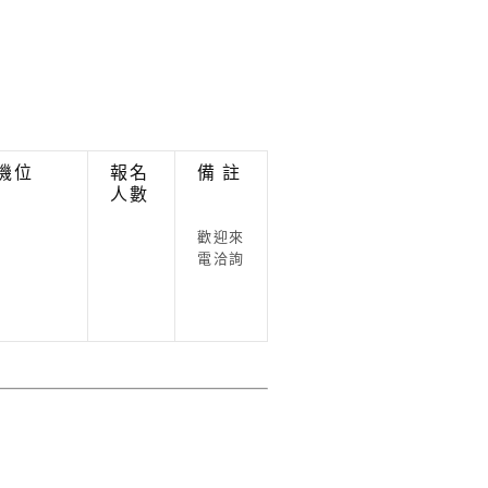
機位
報名
備 註
人數
歡迎來
電洽詢