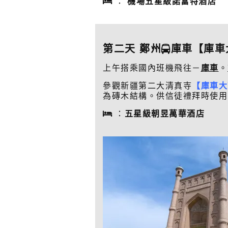
：
機場五星級諾富特酒店
第二天 鄭州
庫車【庫車
上午搭乘國內班機飛往－
庫車
。
參觀新疆第二大清真寺
【庫車大
為磚木結構。供信徒禮拜時使用
：
五星級朝昱萬華酒店